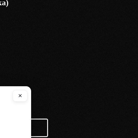
ка)
×
АПИСАТЬСЯ