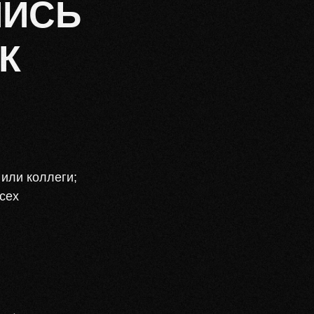
ПИСЬ
К
 или коллеги;
сех