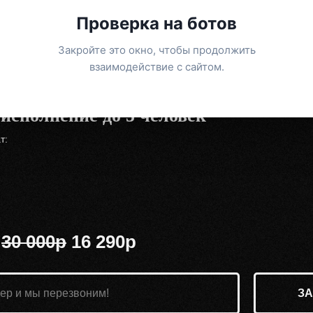
Проверка на ботов
Закройте это окно, чтобы продолжить
взаимодействие с сайтом.
 исполнение до 5 человек
т:
:
30 000р
16 290р
З