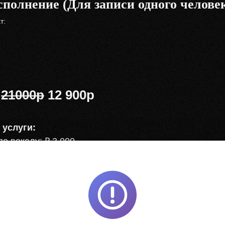
сполнение (Для записи одного челове
т:
:
21000р
12 900р
услуги:
по вокалу: ₽ 3 000
ста песни: ₽ 4 000
нг при вас: ₽ 5 000 / час
З