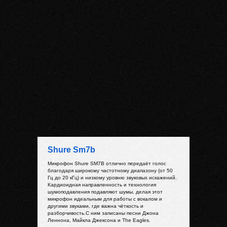
Shure Sm7b
Микрофон Shure SM7B отлично передаёт голос
благодаря широкому частотному диапазону (от 50
Гц до 20 кГц) и низкому уровню звуковых искажений.
Кардиоидная направленность и технология
шумоподавления подавляют шумы, делая этот
микрофон идеальным для работы с вокалом и
другими звуками, где важна чёткость и
разборчивость.С ним записаны песни Джона
Леннона, Майкла Джексона и The Eagles.