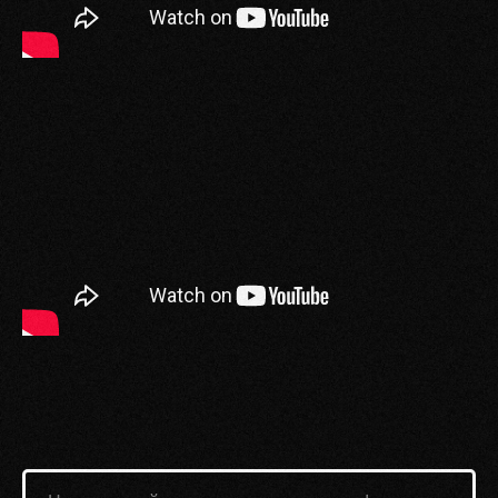
КОМПЛЕКСНОЕ
АКЦИИ И СЕРТИФИКАТЫ
ПРОДВИЖЕНИЕ
Академия
Ресурсы
ПРОГРАММЫ
БЛИЖАЙШИЕ ИВЕНТЫ
ПРЕИМУЩЕСТВА
БЛОГ
ОТЗЫВЫ
ПОЛИТИКА КОНФИД-ТИ
ОБ АКАДЕМИИ
© 2025
Cтратегический партнер
ИП Шулятьев Евгений
Александрович
ИНН 1234567890
РАЗРАБОТКА САЙТА