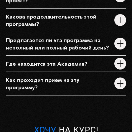
проект?
Какова продолжительность этой
программы?
Предлагается ли эта программа на
неполный или полный рабочий день?
Где находится эта Академия?
Как проходит прием на эту
программу?
+7 (812) 219-19-61
info@1961.studio
Вокальная студия
Студия звукозаписи:
и микс-рум
ХОЧУ
НА КУРС!
МОХОВАЯ УЛИЦА, 40,
САНКТ-ПЕТЕРБУРГ
БОЛЬШАЯ ПУШКАРСКАЯ