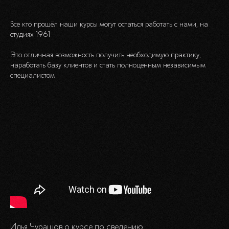
© 2025
Cтратегический партнер
ИП Шулятьев Евгений
Александрович
Все кто прошёл наши курсы могут остаться работать с нами, на
студиях 1961
ИНН 1234567890
Это отличная возможность получить необходимую практику,
РАЗРАБОТКА САЙТА
наработать базу клиентов и стать полноценным независимым
специалистом
Илья Чурашов о курсе по сведению