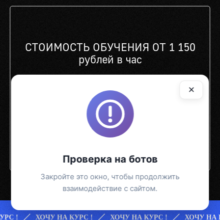
СТОИМОСТЬ ОБУЧЕНИЯ ОТ 1 150
рублей в час
Стоимость за весь курс зависит от формата обучения и способов
оплаты. Нажимай "Узнать подробнее" и менеджер подберет
×
условия под тебя!
УЗНАТЬ ПОДРОБНЕЕ
Проверка на ботов
Закройте это окно, чтобы продолжить
взаимодействие с сайтом.
ХОЧУ НА КУРС !
ХОЧУ НА КУРС !
ХОЧУ НА КУРС !