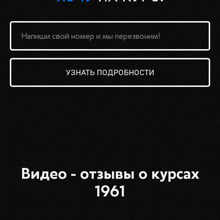
(ЕЖЕДНЕВНО, 10.00 - 23.00)
УЛ., 20, САНКТ-ПЕТЕРБУРГ
(ЕЖЕДНЕВНО, 10.00 - 23.00)
Соцсети
INSTAGRAM*
VKONTAKTE
TELEGRAM
YOUTUBE
О студии
Услуги
УЗНАТЬ ПОДРОБНОСТИ
О СТУДИИ
АРЕНДА СТУДИИ
ПОМЕЩЕНИЯ
ЗАПИСЬ ГОЛОСА
ПОРТФОЛИО
ЗАПИСЬ ИНСТРУМЕНТОВ
ИСТОРИЯ
СВЕДЕНИЕ И МАСТЕРИНГ
КОМАНДА
АРАНЖИРОВКА И БИТЫ
КОМПЛЕКСНОЕ
АКЦИИ И СЕРТИФИКАТЫ
ПРОДВИЖЕНИЕ
Академия
Ресурсы
Видео - отзывы о курсах
ПРОГРАММЫ
БЛИЖАЙШИЕ ИВЕНТЫ
ПРЕИМУЩЕСТВА
БЛОГ
1961
ОТЗЫВЫ
ПОЛИТИКА КОНФИД-ТИ
ОБ АКАДЕМИИ